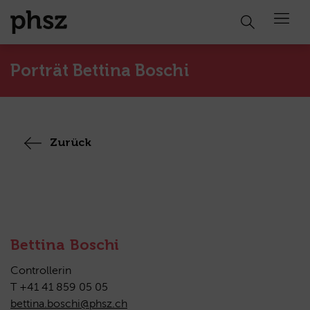
Open 
Porträt Bettina Boschi
Zurück
Bettina Boschi
Controllerin
T +41 41 859 05 05
bettina.boschi@phsz.ch