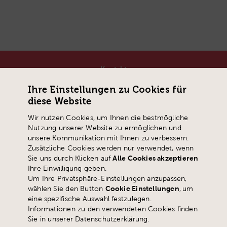
Kontakt
Pädagogische Hochschule Schwyz
Ihre Einstellungen zu Cookies für
Zaystrasse 42
diese Website
CH-6410 Goldau
Wir nutzen Cookies, um Ihnen die bestmögliche
T
+41 41 859 05 90
Nutzung unserer Website zu ermöglichen und
info@
phsz.ch
unsere Kommunikation mit Ihnen zu verbessern.
Zusätzliche Cookies werden nur verwendet, wenn
Sie uns durch Klicken auf
Alle Cookies akzeptieren
Ihre Einwilligung geben.
Um Ihre Privatsphäre-Einstellungen anzupassen,
wählen Sie den Button
Cookie Einstellungen
,
um
eine spezifische Auswahl festzulegen.
Informationen zu den verwendeten Cookies finden
Sie in unserer Datenschutzerklärung.