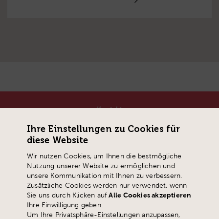
Kontakt
Pädagogische Hochschule Schwyz
Ihre Einstellungen zu Cookies für
Zaystrasse 42
diese Website
CH-6410 Goldau
T
+41 41 859 05 90
Wir nutzen Cookies, um Ihnen die bestmögliche
Nutzung unserer Website zu ermöglichen und
info@
phsz.ch
unsere Kommunikation mit Ihnen zu verbessern.
Zusätzliche Cookies werden nur verwendet, wenn
Sie uns durch Klicken auf
Alle Cookies akzeptieren
Ihre Einwilligung geben.
Um Ihre Privatsphäre-Einstellungen anzupassen,