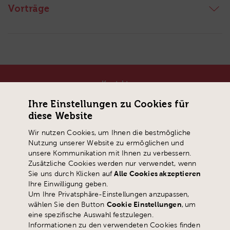
Vorträge
Kontakt
Pädagogische Hochschule Schwyz
Ihre Einstellungen zu Cookies für
Zaystrasse 42
diese Website
CH-6410 Goldau
Wir nutzen Cookies, um Ihnen die bestmögliche
T
+41 41 859 05 90
Nutzung unserer Website zu ermöglichen und
info@
phsz.ch
unsere Kommunikation mit Ihnen zu verbessern.
Zusätzliche Cookies werden nur verwendet, wenn
Sie uns durch Klicken auf
Alle Cookies akzeptieren
Ihre Einwilligung geben.
Um Ihre Privatsphäre-Einstellungen anzupassen,
wählen Sie den Button
Cookie Einstellungen
,
um
eine spezifische Auswahl festzulegen.
Informationen zu den verwendeten Cookies finden